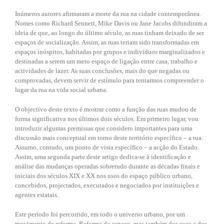
Inúmeros autores afirmaram a morte da rua na cidade contemporânea.
Nomes como Richard Sennett, Mike Davis ou Jane Jacobs difundiram a
ideia de que, ao longo do último século, as ruas tinham deixado de ser
espaços de socialização. Assim, as ruas teriam sido transformadas em
espaços inóspitos, habitadas por grupos e indivíduos marginalizados e
destinadas a serem um mero espaço de ligação entre casa, trabalho e
actividades de lazer. As suas conclusões, mais do que negadas ou
comprovadas, devem servir de estímulo para tentarmos compreender o
lugar da rua na vida social urbana.
O objectivo deste texto é mostrar como a função das ruas mudou de
forma significativa nos últimos dois séculos. Em primeiro lugar, vou
introduzir algumas premissas que considero importantes para uma
discussão mais conceptual em torno deste território específico – a rua.
Assumo, contudo, um ponto de vista específico – a acção do Estado.
Assim, uma segunda parte deste artigo dedica-se à identificação e
análise das mudanças operadas sobretudo durante as décadas finais e
iniciais dos séculos XIX e XX nos usos do espaço público urbano,
concebidos, projectados, executados e negociados por instituições e
agentes estatais.
Este período foi percorrido, em todo o universo urbano, por um
movimento de reforma. Reforma do espaço, mas também dos usos e dos