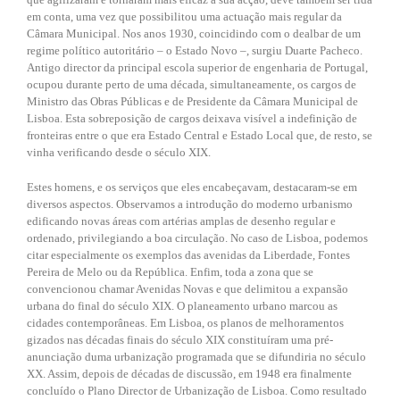
em conta, uma vez que possibilitou uma actuação mais regular da
Câmara Municipal. Nos anos 1930, coincidindo com o dealbar de um
regime político autoritário – o Estado Novo –, surgiu Duarte Pacheco.
Antigo director da principal escola superior de engenharia de Portugal,
ocupou durante perto de uma década, simultaneamente, os cargos de
Ministro das Obras Públicas e de Presidente da Câmara Municipal de
Lisboa. Esta sobreposição de cargos deixava visível a indefinição de
fronteiras entre o que era Estado Central e Estado Local que, de resto, se
vinha verificando desde o século XIX.
Estes homens, e os serviços que eles encabeçavam, destacaram-se em
diversos aspectos. Observamos a introdução do moderno urbanismo
edificando novas áreas com artérias amplas de desenho regular e
ordenado, privilegiando a boa circulação. No caso de Lisboa, podemos
citar especialmente os exemplos das avenidas da Liberdade, Fontes
Pereira de Melo ou da República. Enfim, toda a zona que se
convencionou chamar Avenidas Novas e que delimitou a expansão
urbana do final do século XIX. O planeamento urbano marcou as
cidades contemporâneas. Em Lisboa, os planos de melhoramentos
gizados nas décadas finais do século XIX constituíram uma pré-
anunciação duma urbanização programada que se difundiria no século
XX. Assim, depois de décadas de discussão, em 1948 era finalmente
concluído o Plano Director de Urbanização de Lisboa. Como resultado