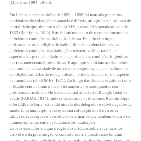
(McShane, 1994: 50-56).
Em Lisboa, a crise sanitária de 1856 – 1858 foi marcada por surtos
epidémicos de cólera, febre-amarela e difteria, atingindo-se uma taxa de
mortalidade que, durante o século XIX, apenas foi superada no ano de
1833 (Rodrigues, 1995). Este foi um momento de reconhecimento das
deficientes condições sanitárias de Lisboa. Em primeiro lugar,
criticaram-se as condições de habitabilidade, evidenciando-se as
deficientes condições das habitações existentes. Mas, também, o
aspecto mais geral da cidade, e, em particular, as condições higiénicas
das ruas mereceram fortes críticas. É aqui que se iniciam as discussões
em torno da necessidade de uma rede de esgotos que, para melhorar as
condições sanitárias do espaço urbano, retiraria das ruas toda a espécie
de imundices (cf. GOMES, 1871). Ao longo das décadas seguintes tanto
o Estado central como o local vão aumentar os seus quadros com
profissionais médicos. No Estado central através da Direcção Geral de
Saúde (FARIAS, 1834), onde se destacaram os directores Ricardo Jorge
e José Alberto Faria, actuando através dos delegados e sub-delegados de
saúde. E no município, através da sua colocação nos Serviços de
Limpeza, sem esquecer os médicos veterinários que também viram o seu
número aumentar entre os funcionários municipais.
Um dos exemplos em que a acção dos médicos sobre a rua mais foi
visível é o da prostituição. O controlo sobre a prostituição foi uma
constante ao longo da história. No entanto, as décadas finais do século