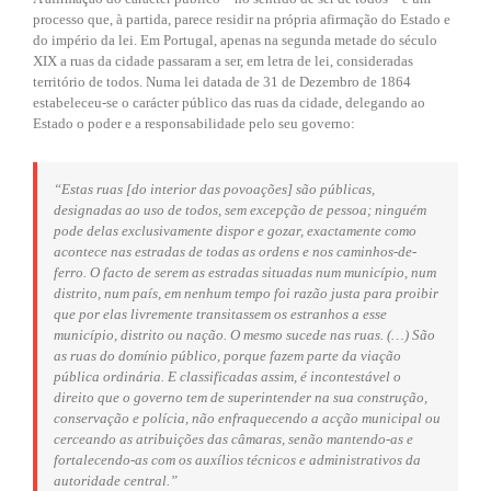
processo que, à partida, parece residir na própria afirmação do Estado e
do império da lei. Em Portugal, apenas na segunda metade do século
XIX a ruas da cidade passaram a ser, em letra de lei, consideradas
território de todos. Numa lei datada de 31 de Dezembro de 1864
estabeleceu-se o carácter público das ruas da cidade, delegando ao
Estado o poder e a responsabilidade pelo seu governo:
“Estas ruas [do interior das povoações] são públicas,
designadas ao uso de todos, sem excepção de pessoa; ninguém
pode delas exclusivamente dispor e gozar, exactamente como
acontece nas estradas de todas as ordens e nos caminhos-de-
ferro. O facto de serem as estradas situadas num município, num
distrito, num país, em nenhum tempo foi razão justa para proibir
que por elas livremente transitassem os estranhos a esse
município, distrito ou nação. O mesmo sucede nas ruas. (…) São
as ruas do domínio público, porque fazem parte da viação
pública ordinária. E classificadas assim, é incontestável o
direito que o governo tem de superintender na sua construção,
conservação e polícia, não enfraquecendo a acção municipal ou
cerceando as atribuições das câmaras, senão mantendo-as e
fortalecendo-as com os auxílios técnicos e administrativos da
autoridade central.”