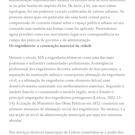
se no pilar basilar do império da lei. De facto, a lei, nas suas várias
tipologias, foi um poderoso veículo codificador de valores urbanos. As
posturas municipais em particular são uma fonte central para a
compreensão do controlo estatal sobre o espaço público urbano no seu
conteúdo mas também nas formas como foi aplicado. Pretendemos
agora perceber como este movimento legal teve correspondência no
campo das práticas de governo e de administração.
Os engenheiros: a construção material da cidade
Durante o século XIX a engenharia afirma-se como uma das mais
poderosas e influentes comunidades profissionais. A emergência
profissional dos engenheiros decorreu sobretudo de dois processos: a
separação da instituição militar e consequente afirmação da engenharia
civil; e a afirmação do engenheiro como elemento fulcral num
desenvolvimento sustentado nos melhoramentos materiais. Seguindo o
modelo francês, e contrariando o modelo inglês, seria o Estado o
principal empregador dos engenheiros portugueses (Lisboa, 2002:11-
14). A criação do Ministério das Obras Públicas em 1852 constituiu um
primeiro momento de afirmação social dos engenheiros. No entanto, é a
sua acção ao nível da administração municipal que aqui nos interessa
abordar.
Nos serviços técnicos municipais de Lisboa consolidou-se o poder dos