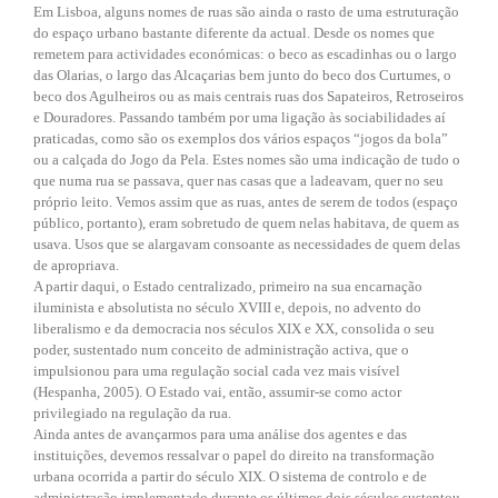
Em Lisboa, alguns nomes de ruas são ainda o rasto de uma estruturação
do espaço urbano bastante diferente da actual. Desde os nomes que
remetem para actividades económicas: o beco as escadinhas ou o largo
das Olarias, o largo das Alcaçarias bem junto do beco dos Curtumes, o
beco dos Agulheiros ou as mais centrais ruas dos Sapateiros, Retroseiros
e Douradores. Passando também por uma ligação às sociabilidades aí
praticadas, como são os exemplos dos vários espaços “jogos da bola”
ou a calçada do Jogo da Pela. Estes nomes são uma indicação de tudo o
que numa rua se passava, quer nas casas que a ladeavam, quer no seu
próprio leito. Vemos assim que as ruas, antes de serem de todos (espaço
público, portanto), eram sobretudo de quem nelas habitava, de quem as
usava. Usos que se alargavam consoante as necessidades de quem delas
de apropriava.
A partir daqui, o Estado centralizado, primeiro na sua encarnação
iluminista e absolutista no século XVIII e, depois, no advento do
liberalismo e da democracia nos séculos XIX e XX, consolida o seu
poder, sustentado num conceito de administração activa, que o
impulsionou para uma regulação social cada vez mais visível
(Hespanha, 2005). O Estado vai, então, assumir-se como actor
privilegiado na regulação da rua.
Ainda antes de avançarmos para uma análise dos agentes e das
instituições, devemos ressalvar o papel do direito na transformação
urbana ocorrida a partir do século XIX. O sistema de controlo e de
administração implementado durante os últimos dois séculos sustentou-