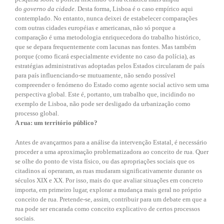
do
governo da cidade
. Desta forma, Lisboa é o caso empírico aqui
contemplado. No entanto, nunca deixei de estabelecer comparações
com outras cidades européias e americanas, não só porque a
comparação é uma metodologia enriquecedora do trabalho histórico,
que se depara frequentemente com lacunas nas fontes. Mas também
porque (como ficará especialmente evidente no caso da polícia), as
estratégias administrativas adoptadas pelos Estados circularam de país
para país influenciando-se mutuamente, não sendo possível
compreender o fenómeno do Estado como agente social activo sem uma
perspectiva global. Este é, portanto, um trabalho que, incidindo no
exemplo de Lisboa, não pode ser desligado da urbanização como
processo global.
A rua: um território público?
Antes de avançarmos para a análise da intervenção Estatal, é necessário
proceder a uma aproximação problematizadora ao conceito de rua. Quer
se olhe do ponto de vista físico, ou das apropriações sociais que os
citadinos aí operaram, as ruas mudaram significativamente durante os
séculos XIX e XX. Por isso, mais do que avaliar situações em concreto
importa, em primeiro lugar, explorar a mudança mais geral no próprio
conceito de rua. Pretende-se, assim, contribuir para um debate em que a
rua pode ser encarada como conceito explicativo de certos processos
sociais.