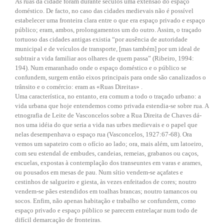
As ruas da cidade foram durante séculos uma extensão do espaço
doméstico. De facto, no caso das cidades medievais não é possível
estabelecer uma fronteira clara entre o que era espaço privado e espaço
público; eram, ambos, prolongamentos um do outro. Assim, o traçado
tortuoso das cidades antigas existia “por ausência de autoridade
municipal e de veículos de transporte, [mas também] por um ideal de
subtrair a vida familiar aos olhares de quem passa” (Ribeiro, 1994:
194). Num emaranhado onde o espaço doméstico e o público se
confundem, surgem então eixos principais para onde são canalizados o
trânsito e o comércio: eram as «Ruas Direitas» .
Uma característica, no entanto, era comum a todo o traçado urbano: a
vida urbana que hoje entendemos como privada estendia-se sobre rua. A
etnografia de Leite de Vasconcelos sobre a Rua Direita de Chaves dá-
nos uma idéia do que seria a vida nas urbes medievais e o papel que
nelas desempenhava o espaço rua (Vasconcelos, 1927:67-68). Ora
vemos um sapateiro com o ofício ao lado; ora, mais além, um latoeiro,
com seu estendal de embudes, candeias, remeias, grabanos ou caços,
escuelas, expostas à contemplação dos transeuntes em varas e arames,
ou pousados em mesas de pau. Num sítio vendem-se açafates e
cestinhos de salgueiro e giesta, às vezes enfeitados de cores; noutro
vendem-se pães estendidos em toalhas brancas; noutro tamancos ou
socos. Enfim, não apenas habitação e trabalho se confundem, como
espaço privado e espaço público se parecem entrelaçar num todo de
difícil demarcação de fronteiras.