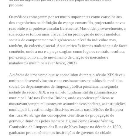
processo.
Os médicos começaram por ser muito importantes como conselheiros
dos engenheiros na definição do espaço construído, projectando novas
ruas onde o ar pudesse circular livremente. Mas onde, provavelmente, a
sua acção se tornou mais visível foi na promoção de novos modelos
sociais de comportamentos higiénicos ao nível do individuo mas,
também, do colectivo social. A sua critica às formas tradicionais de fazer
comércio, onde a rua e a praça surgiam como lugares centrais, resultou,
por exemplo, no amplo movimento de criação de mercados e
matadouros municipais (ver Joyce, 2003).
A ciência do urbanismo que se consolidou durante o século XIX deveu
muito ao desenvolvimento e aos ensinamentos extraídos da medicina
social. Os departamentos de limpeza pública passaram, na segunda
metade do século XIX, a ser um elo fundamental da administração
municipal. Até nos Estados Unidos, onde os poderes públicos se
mostravam sempre relutantes em assumir novos poderes, as instituições
municipais investiram significativos recursos nas divisões de limpeza
das ruas. Ao abrigo das concepções científicas da propagação de
germes, difundidas pelos médicos, figuras como George Waring,
Comissário de Limpeza das Ruas de Nova Iorque na década de 1890,
ganharam proeminência nas instituições de governo da cidade