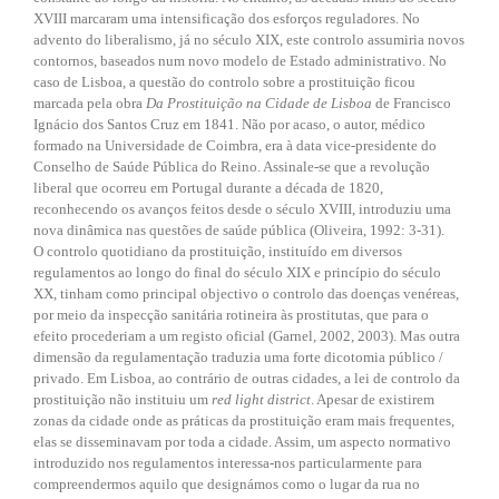
XVIII marcaram uma intensificação dos esforços reguladores. No
advento do liberalismo, já no século XIX, este controlo assumiria novos
contornos, baseados num novo modelo de Estado administrativo. No
caso de Lisboa, a questão do controlo sobre a prostituição ficou
marcada pela obra
Da Prostituição na Cidade de Lisboa
de Francisco
Ignácio dos Santos Cruz em 1841. Não por acaso, o autor, médico
formado na Universidade de Coimbra, era à data vice-presidente do
Conselho de Saúde Pública do Reino. Assinale-se que a revolução
liberal que ocorreu em Portugal durante a década de 1820,
reconhecendo os avanços feitos desde o século XVIII, introduziu uma
nova dinâmica nas questões de saúde pública (Oliveira, 1992: 3-31).
O controlo quotidiano da prostituição, instituído em diversos
regulamentos ao longo do final do século XIX e princípio do século
XX, tinham como principal objectivo o controlo das doenças venéreas,
por meio da inspecção sanitária rotineira às prostitutas, que para o
efeito procederiam a um registo oficial (Garnel, 2002, 2003). Mas outra
dimensão da regulamentação traduzia uma forte dicotomia público /
privado. Em Lisboa, ao contrário de outras cidades, a lei de controlo da
prostituição não instituiu um
red light district
. Apesar de existirem
zonas da cidade onde as práticas da prostituição eram mais frequentes,
elas se disseminavam por toda a cidade. Assim, um aspecto normativo
introduzido nos regulamentos interessa-nos particularmente para
compreendermos aquilo que designámos como o lugar da rua no