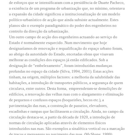
de esforços que se intensificaram com a presidência de Duarte Pacheco,
a existência de um programa de urbanização que, no mínimo, orientava
a expansão da cidade significou a institucionalização de um modelo
político-urbanístico de acção que ainda subsiste actualmente. Estes
planos são o exemplo paradigmático do poder dos engenheiros no
controlo da direcção da urbanização.
Um outro campo de acção dos engenheiros actuando ao serviço do
Estado é normalmente esquecido. Num movimento que hoje
designaríamos de renovação e requalificação do espaço urbano foram,
ao abrigo da autoridade do Estado, encetadas obras que visavam
melhorar as condições dos espaços já então edificados. Sob a
designação de “embelezamento”, foram introduzidas mudanças
profundas no espaço da cidade (Silva, 1994, 2001). Estas acções
tinham, na origem, múltiplos factores: a melhoria da salubridade das
habitações, a introdução de transportes públicos, a segurança de quem
circulava, entre outros. Desta forma, empreenderam-se demolições de
edifícios, a renovação das velhas ruas com o alargamento e eliminação
de pequenos e confusos espaços (boqueirões, becos etc.), a
pavimentação das ruas, a construção de passeios, elevadores,
escadinhas e rampas que facilitassem a circulação. Ainda, no campo da
circulação destaca-se, a partir da década de 1920, a introdução de
normas de circulação aplicadas através de elementos físicos
introduzidos nas ruas. São exemplos a sinalética vertical ou a marcação
de traços e mensagens no pavimento das ruas (McShane, 1999).