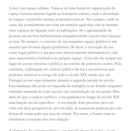
A rua é um espaço urbano. Trata-se de uma forma de organização do
espaço intrinsecamente ligada ao fenómeno urbano, onde a densidade
do espaço construído assume proporções únicas. Nos campos, onde as
casas são normalmente envoltas em terrenos agrícolas, não se formam
estes espaços de ligação entre as habitações. Só a aglomeração de
pessoas em núcleos habitacionais alargados tende a gerar estes espaços:
as ruas. No entanto, o conceito de rua enquanto espaço público é um
assunto que levanta alguns problemas. De facto, a invenção da rua
como lugar público é um processo historicamente determinável e não
uma característica intrínseca ao próprio espaço. A rua não foi sempre um
lugar de acesso irrestrito e público no sentido de pertencer a todos. Pelo
contrário, a afirmação do carácter público da rua é um processo que
podemos observar ao longo de todo o século XIX, sendo que em
Portugal ocorre especialmente durante a segunda metade do século.
Esta mudança não pode ser separada da emergência do Estado enquanto
entidade emanada do todo social e da consolidação do seu poder. Mas,
mais do que o carácter público, a rua ganharia ao longo do século XIX
uma função social específica – a circulação. Este processo deve ser
visto sob duas perspectivas: por um lado, as numerosas práticas que vão
deixar de tomar parte nas ruas da cidade. Por outro, a forma como se
estruturou a rua para esta nova função.
A afirmação do carácter público – no sentido de ser de todos – é um