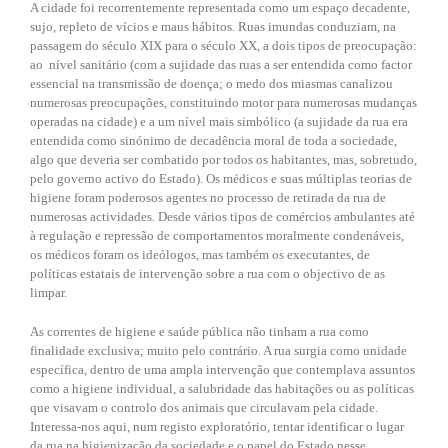
A cidade foi recorrentemente representada como um espaço decadente,
sujo, repleto de vícios e maus hábitos. Ruas imundas conduziam, na
passagem do século XIX para o século XX, a dois tipos de preocupação:
ao nível sanitário (com a sujidade das ruas a ser entendida como factor
essencial na transmissão de doença; o medo dos miasmas canalizou
numerosas preocupações, constituindo motor para numerosas mudanças
operadas na cidade) e a um nível mais simbólico (a sujidade da rua era
entendida como sinónimo de decadência moral de toda a sociedade,
algo que deveria ser combatido por todos os habitantes, mas, sobretudo,
pelo governo activo do Estado). Os médicos e suas múltiplas teorias de
higiene foram poderosos agentes no processo de retirada da rua de
numerosas actividades. Desde vários tipos de comércios ambulantes até
à regulação e repressão de comportamentos moralmente condenáveis,
os médicos foram os ideólogos, mas também os executantes, de
políticas estatais de intervenção sobre a rua com o objectivo de as
limpar.
As correntes de higiene e saúde pública não tinham a rua como
finalidade exclusiva; muito pelo contrário. A rua surgia como unidade
específica, dentro de uma ampla intervenção que contemplava assuntos
como a higiene individual, a salubridade das habitações ou as políticas
que visavam o controlo dos animais que circulavam pela cidade.
Interessa-nos aqui, num registo exploratório, tentar identificar o lugar
da rua na higienização da sociedade e o papel do Estado nesse