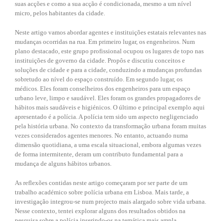
suas acções e como a sua acção é condicionada, mesmo a um nível
micro, pelos habitantes da cidade.
Neste artigo vamos abordar agentes e instituições estatais relevantes nas
mudanças ocorridas na rua. Em primeiro lugar, os engenheiros. Num
plano destacado, este grupo profissional ocupou os lugares de topo nas
instituições de governo da cidade. Propôs e discutiu conceitos e
soluções de cidade e para a cidade, conduzindo a mudanças profundas
sobretudo ao nível do espaço construído. Em segundo lugar, os
médicos. Eles foram conselheiros dos engenheiros para um espaço
urbano leve, limpo e saudável. Eles foram os grandes propagadores de
hábitos mais saudáveis e higiénicos. O último e principal exemplo aqui
apresentado é a polícia. A polícia tem sido um aspecto negligenciado
pela história urbana. No contexto da transformação urbana foram muitas
vezes considerados agentes menores. No entanto, actuando numa
dimensão quotidiana, a uma escala situacional, embora algumas vezes
de forma intermitente, deram um contributo fundamental para a
mudança de alguns hábitos urbanos.
As reflexões contidas neste artigo começaram por ser parte de um
trabalho académico sobre polícia urbana em Lisboa. Mais tarde, a
investigação integrou-se num projecto mais alargado sobre vida urbana.
Nesse contexto, tentei explorar alguns dos resultados obtidos na
pesquisa sobre a polícia inserindo-os na temática mais ampla