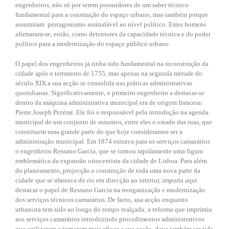
engenheiros, não só por serem possuidores de um saber técnico
fundamental para a construção do espaço urbano, mas também porque
assumiram protagonismo assinalável ao nível político. Estes homens
afirmaram-se, então, como detentores da capacidade técnica e do poder
político para a modernização do espaço público urbano.
O papel dos engenheiros já tinha sido fundamental na reconstrução da
cidade após o terramoto de 1755, mas apenas na segunda metade do
século XIX a sua acção se consolida nas práticas administrativas
quotidianas. Significativamente, o primeiro engenheiro a destacar-se
dentro da máquina administrativa municipal era de origem francesa:
Pierre Joseph Pezérat. Ele foi o responsável pela introdução na agenda
municipal de um conjunto de assuntos, entre eles o estado das ruas, que
constituem uma grande parte do que hoje consideramos ser a
administração municipal. Em 1874 entrava para os serviços camarários
o engenheiro Ressano Garcia, que se tornou rapidamente uma figura
emblemática da expansão oitocentista da cidade de Lisboa. Para além
do planeamento, projecção e construção de toda uma nova parte da
cidade que se afastava do rio em direcção ao interior, importa aqui
destacar o papel de Ressano Garcia na reorganização e modernização
dos serviços técnicos camarários. De facto, sua acção enquanto
urbanista tem sido ao longo do tempo realçada; a reforma que imprimiu
aos serviços camarários introduzindo procedimentos administrativos
que agilizaram e tornaram mais eficaz a sua acção, deve também ser tida