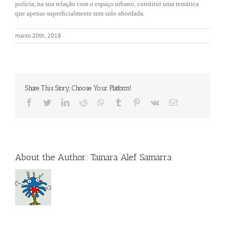
polícia, na sua relação com o espaço urbano, constitui uma temática
que apenas superficialmente tem sido abordada.
marzo 20th, 2018
Share This Story, Choose Your Platform!
Facebook
Twitter
LinkedIn
Reddit
WhatsApp
Tumblr
Pinterest
Vk
Email
About the Author:
Tainara Alef Samarra