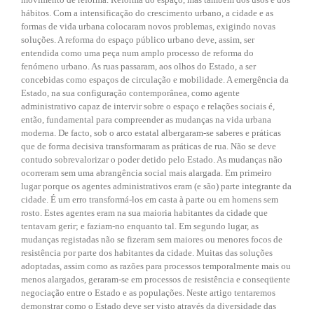
hábitos. Com a intensificação do crescimento urbano, a cidade e as
formas de vida urbana colocaram novos problemas, exigindo novas
soluções. A reforma do espaço público urbano deve, assim, ser
entendida como uma peça num amplo processo de reforma do
fenómeno urbano. As ruas passaram, aos olhos do Estado, a ser
concebidas como espaços de circulação e mobilidade. A emergência da
Estado, na sua configuração contemporânea, como agente
administrativo capaz de intervir sobre o espaço e relações sociais é,
então, fundamental para compreender as mudanças na vida urbana
moderna. De facto, sob o arco estatal albergaram-se saberes e práticas
que de forma decisiva transformaram as práticas de rua. Não se deve
contudo sobrevalorizar o poder detido pelo Estado. As mudanças não
ocorreram sem uma abrangência social mais alargada. Em primeiro
lugar porque os agentes administrativos eram (e são) parte integrante da
cidade. É um erro transformá-los em casta à parte ou em homens sem
rosto. Estes agentes eram na sua maioria habitantes da cidade que
tentavam gerir; e faziam-no enquanto tal. Em segundo lugar, as
mudanças registadas não se fizeram sem maiores ou menores focos de
resistência por parte dos habitantes da cidade. Muitas das soluções
adoptadas, assim como as razões para processos temporalmente mais ou
menos alargados, geraram-se em processos de resistência e conseqüente
negociação entre o Estado e as populações. Neste artigo tentaremos
demonstrar como o Estado deve ser visto através da diversidade das