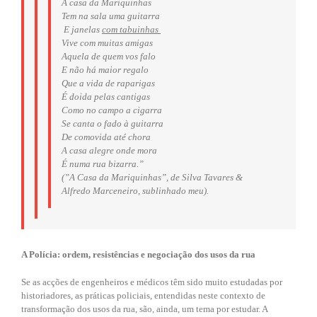
A casa da Mariquinhas
Tem na sala uma guitarra
E janelas
com tabuinhas
Vive com muitas amigas
Aquela de quem vos falo
E não há maior regalo
Que a vida de raparigas
É doida pelas cantigas
Como no campo a cigarra
Se canta o fado à guitarra
De comovida até chora
A casa alegre onde mora
É numa rua bizarra.”
(”A Casa da Mariquinhas”, de Silva Tavares &
Alfredo Marceneiro, sublinhado meu).
A Polícia: ordem, resistências e negociação dos usos da rua
Se as acções de engenheiros e médicos têm sido muito estudadas por
historiadores, as práticas policiais, entendidas neste contexto de
transformação dos usos da rua, são, ainda, um tema por estudar. A