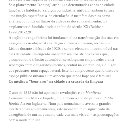
Se o planeamento “zoning” atribuiu a determinadas zonas da cidade
funções de habitação, serviços ou indústria, atribuiu também às ruas
uma função específica: a de circulação. A metáfora das ruas como
artérias, por onde os fluxos da cidade se devem movimentar, foi
amplamente difundida desde o início do século XX (Baldwin,
1999:201-229).
A acção dos engenheiros foi fundamental na transformação das ruas em
espaços de circulação. A circulação automóvel passou, no caso de
Lisboa durante a década de 1920, a ser um elemento incontornável nas
ruas da cidade. Os engenheiros foram arautos de novas ruas que,
promovendo o trânsito automóvel, se esforçaram em proceder a uma
separação entre o lugar dos veículos, central na via pública, e o lugar
dos pedestres, num espaço lateral. Este foi um processo que formatou o
espaço público urbano a um aspecto que ainda hoje nos é familiar.
Os médicos: “bons ares” na cidade e a cruzada da limpeza
O ano de 1848 não foi apenas de revoluções e do
Manifesto
Comunista
de Marx e Engels;, foi também o ano do primeiro
Public
Health Act
em Inglaterra. Num país normalmente avesso a grandes
interferências governamentais, este momento foi o significado da
emergência de um movimento cada vez mais visível – as preocupações
com a saúde pública.