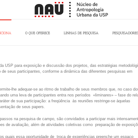
NCIONA
O QUE OFERECE
LINHAS DE PESQUISA
PESQUISADORE
da USP para exposição e discussão dos projetos, das estratégias metodológ
po de seus participantes, conforme a dinâmica das diferentes pesquisas em
permite-lhe adequar-se ao ritmo de trabalho de seus membros que, no caso do
ndo uma leva de participantes entra nos períodos «liminares» – fase do rela
ráter de sua participação: a freqüência às reuniões restringe-se àquelas
esentação de seus papers.
s passos na pesquisa de campo, são convidados a participar mais intensamen
ões de avaliação, além de atividades coletivas como preparação de exposiç
 os quais essa oportunidade de troca de experiências preenche um espaço