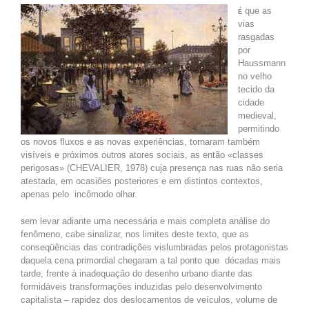
que as
É
vias
rasgadas
por
Haussmann
no velho
tecido da
cidade
medieval,
permitindo
os novos fluxos e as novas experiências, tornaram também
visíveis e próximos outros atores sociais, as então «classes
perigosas» (CHEVALIER, 1978) cuja presença nas ruas não seria
atestada, em ocasiões posteriores e em distintos contextos,
apenas pelo incômodo olhar.
em levar adiante uma necessária e mais completa análise do
S
fenômeno, cabe sinalizar, nos limites deste texto, que as
conseqüências das contradições vislumbradas pelos protagonistas
daquela cena primordial chegaram a tal ponto que décadas mais
tarde, frente à inadequação do desenho urbano diante das
formidáveis transformações induzidas pelo desenvolvimento
capitalista – rapidez dos deslocamentos de veículos, volume de