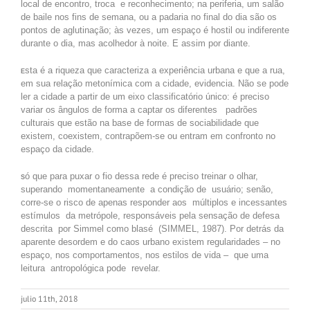
local de encontro, troca e reconhecimento; na periferia, um salão
de baile nos fins de semana, ou a padaria no final do dia são os
pontos de aglutinação; às vezes, um espaço é hostil ou indiferente
durante o dia, mas acolhedor à noite. E assim por diante.
sta é a riqueza que caracteriza a experiência urbana e que a rua,
E
em sua relação metonímica com a cidade, evidencia. Não se pode
ler a cidade a partir de um eixo classificatório único: é preciso
variar os ângulos de forma a captar os diferentes padrões
culturais que estão na base de formas de sociabilidade que
existem, coexistem, contrapõem-se ou entram em confronto no
espaço da cidade.
ó que para puxar o fio dessa rede é preciso treinar o olhar,
S
superando momentaneamente a condição de usuário; senão,
corre-se o risco de apenas responder aos múltiplos e incessantes
estímulos da metrópole, responsáveis pela sensação de defesa
descrita por Simmel como blasé (SIMMEL, 1987). Por detrás da
aparente desordem e do caos urbano existem regularidades – no
espaço, nos comportamentos, nos estilos de vida – que uma
leitura antropológica pode revelar.
julio 11th, 2018