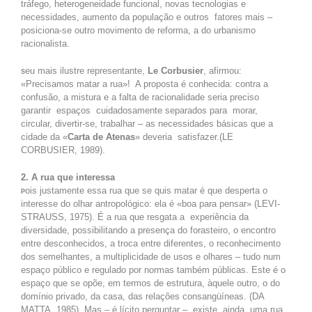
tráfego, heterogeneidade funcional, novas tecnologias e
necessidades, aumento da população e outros fatores mais –
posiciona-se outro movimento de reforma, a do urbanismo
racionalista.
eu mais ilustre representante,
Le Corbusier
, afirmou:
S
«Precisamos matar a rua»! A proposta é conhecida: contra a
confusão, a mistura e a falta de racionalidade seria preciso
garantir espaços cuidadosamente separados para morar,
circular, divertir-se, trabalhar – as necessidades básicas que a
cidade da «
Carta de Atenas
» deveria satisfazer.(LE
CORBUSIER, 1989).
2. A rua que interessa
ois justamente essa rua que se quis matar é que desperta o
P
interesse do olhar antropológico: ela é «boa para pensar» (LEVI-
STRAUSS, 1975). É a rua que resgata a experiência da
diversidade, possibilitando a presença do forasteiro, o encontro
entre desconhecidos, a troca entre diferentes, o reconhecimento
dos semelhantes, a multiplicidade de usos e olhares – tudo num
espaço público e regulado por normas também públicas. Este é o
espaço que se opõe, em termos de estrutura, àquele outro, o do
domínio privado, da casa, das relações consangüíneas. (DA
MATTA, 1985) Mas – é lícito perguntar – existe, ainda, uma rua