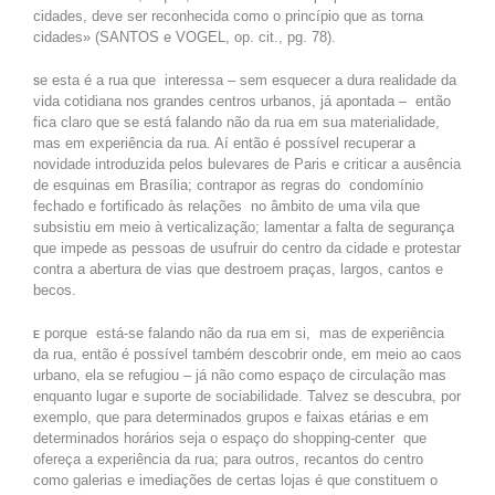
cidades, deve ser reconhecida como o princípio que as torna
cidades» (SANTOS e VOGEL, op. cit., pg. 78).
e esta é a rua que interessa – sem esquecer a dura realidade da
S
vida cotidiana nos grandes centros urbanos, já apontada – então
fica claro que se está falando não da rua em sua materialidade,
mas em experiência da rua. Aí então é possível recuperar a
novidade introduzida pelos bulevares de Paris e criticar a ausência
de esquinas em Brasília; contrapor as regras do condomínio
fechado e fortificado às relações no âmbito de uma vila que
subsistiu em meio à verticalização; lamentar a falta de segurança
que impede as pessoas de usufruir do centro da cidade e protestar
contra a abertura de vias que destroem praças, largos, cantos e
becos.
porque está-se falando não da rua em si, mas de experiência
E
da rua, então é possível também descobrir onde, em meio ao caos
urbano, ela se refugiou – já não como espaço de circulação mas
enquanto lugar e suporte de sociabilidade. Talvez se descubra, por
exemplo, que para determinados grupos e faixas etárias e em
determinados horários seja o espaço do shopping-center que
ofereça a experiência da rua; para outros, recantos do centro
como galerias e imediações de certas lojas é que constituem o