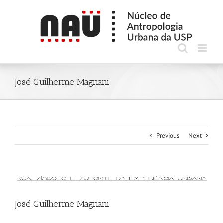
Skip
to
content
José Guilherme Magnani
Previous
Next
View
Larger
Image
José Guilherme Magnani