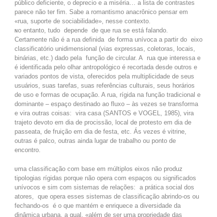
público deficiente, o deprecio e a miséria… a lista de contrastes
parece não ter fim. Sabe a romantismo anacrônico pensar em
«rua, suporte de sociabilidade», nesse contexto.
o entanto, tudo depende de que rua se está falando.
N
Certamente não é a rua definida de forma unívoca a partir do eixo
classificatório unidimensional (vias expressas, coletoras, locais,
binárias, etc.) dado pela função de circular. A rua que interessa e
é identificada pelo olhar antropológico é recortada desde outros e
variados pontos de vista, oferecidos pela multiplicidade de seus
usuários, suas tarefas, suas referências culturais, seus horários
de uso e formas de ocupação. A rua, rígida na função tradicional e
dominante – espaço destinado ao fluxo – às vezes se transforma
e vira outras coisas: vira casa (SANTOS e VOGEL, 1985), vira
trajeto devoto em dia de procissão, local de protesto em dia de
passeata, de fruição em dia de festa, etc. Ás vezes é vitrine,
outras é palco, outras ainda lugar de trabalho ou ponto de
encontro.
ma classificação com base em múltiplos eixos não produz
U
tipologias rígidas porque não opera com espaços ou significados
unívocos e sim com sistemas de relações: a prática social dos
atores, que opera esses sistemas de classificação abrindo-os ou
fechando-os é o que mantém e enriquece a diversidade da
dinâmica urbana, a qual, «além de ser uma propriedade das