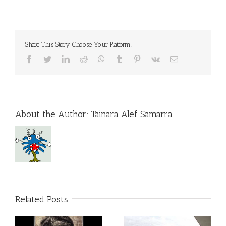
Share This Story, Choose Your Platform!
Facebook
Twitter
LinkedIn
Reddit
WhatsApp
Tumblr
Pinterest
Vk
Email
About the Author:
Tainara Alef Samarra
Related Posts