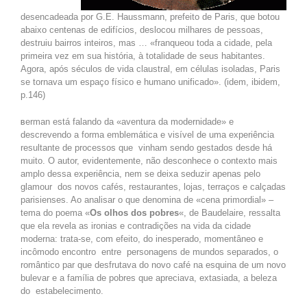
desencadeada por G.E. Haussmann, prefeito de Paris, que botou
abaixo centenas de edifícios, deslocou milhares de pessoas,
destruiu bairros inteiros, mas … «franqueou toda a cidade, pela
primeira vez em sua história, à totalidade de seus habitantes.
Agora, após séculos de vida claustral, em células isoladas, Paris
se tornava um espaço físico e humano unificado». (idem, ibidem,
p.146)
erman está falando da «aventura da modernidade» e
B
descrevendo a forma emblemática e visível de uma experiência
resultante de processos que vinham sendo gestados desde há
muito. O autor, evidentemente, não desconhece o contexto mais
amplo dessa experiência, nem se deixa seduzir apenas pelo
glamour dos novos cafés, restaurantes, lojas, terraços e calçadas
parisienses. Ao analisar o que denomina de «cena primordial» –
tema do poema «
Os olhos dos pobres
«, de Baudelaire, ressalta
que ela revela as ironias e contradições na vida da cidade
moderna: trata-se, com efeito, do inesperado, momentâneo e
incômodo encontro entre personagens de mundos separados, o
romântico par que desfrutava do novo café na esquina de um novo
bulevar e a família de pobres que apreciava, extasiada, a beleza
do estabelecimento.